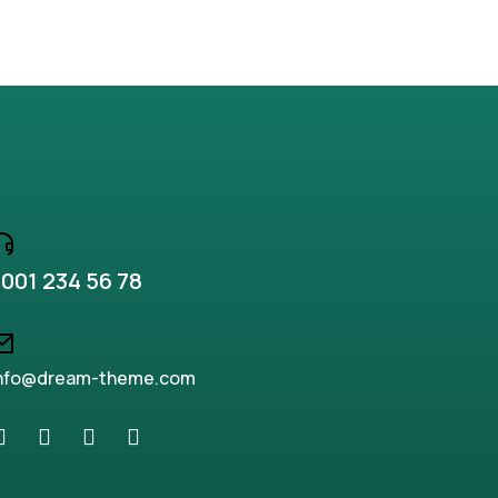
001 234 56 78
nfo@dream-theme.com